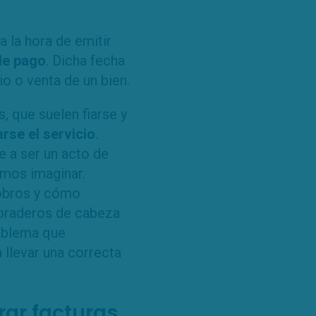
 la hora de emitir
de pago
. Dicha fecha
io o venta de un bien.
 que suelen fiarse y
arse el servicio
.
e a ser un acto de
amos imaginar.
cobros y cómo
ebraderos de cabeza
oblema que
 llevar una correcta
rar facturas