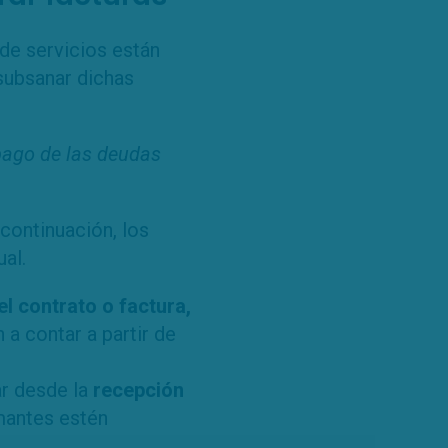
 de servicios están
subsanar dichas
 pago de las deudas
ontinuación, los
al.
l contrato o factura,
a contar a partir de
ar desde la
recepción
rmantes estén