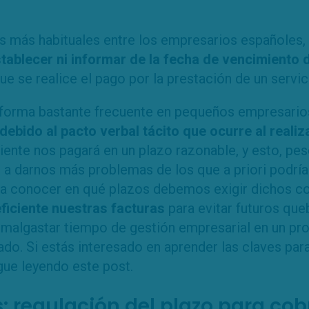
 más habituales entre los empresarios españoles, a
tablecer ni informar de la fecha de vencimiento 
ue se realice el pago por la prestación de un servic
 forma bastante frecuente en pequeños empresarios,
debido al pacto verbal tácito que ocurre al realiz
ente nos pagará en un plazo razonable, y esto, pes
r a darnos más problemas de los que a priori podrí
cia conocer en qué plazos debemos exigir dichos 
ficiente nuestras facturas
para evitar futuros qu
malgastar tiempo de gestión empresarial en un pr
do. Si estás interesado en aprender las claves para
gue leyendo este post.
: regulación del plazo para cob