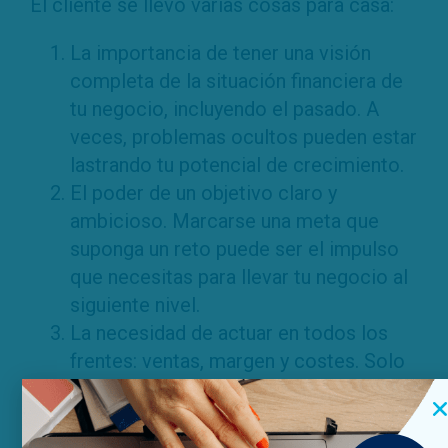
El cliente se llevó varias cosas para casa:
La importancia de tener una visión
completa de la situación financiera de
tu negocio, incluyendo el pasado. A
veces, problemas ocultos pueden estar
lastrando tu potencial de crecimiento.
El poder de un objetivo claro y
ambicioso. Marcarse una meta que
suponga un reto puede ser el impulso
que necesitas para llevar tu negocio al
siguiente nivel.
La necesidad de actuar en todos los
frentes: ventas, margen y costes. Solo
con una estrategia integral podrás
maximizar tus resultados.
El valor del esfuerzo y el sacrificio. A