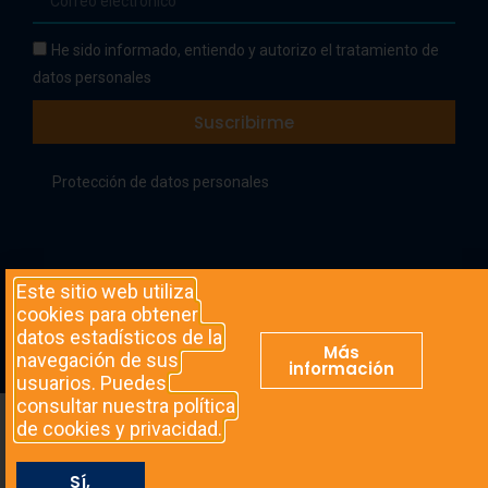
He sido informado, entiendo y autorizo el tratamiento de
datos personales
Suscribirme
Protección de datos personales
Este sitio web utiliza
© Todos los derechos reservados.
Política de privacidad
cookies para obtener
& Aviso Legal
|
Política de cookies
datos estadísticos de la
Más
navegación de sus
información
usuarios. Puedes
consultar nuestra política
de cookies y privacidad.
Sí,