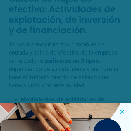
efectivo: Actividades de
explotación, de inversión
y de financiación.
Todos los movimientos contables de
entrada y salida de efectivo de la empresa
van a poder
clasificarse en 3 tipos
,
dependiendo de su naturaleza y siempre en
base al método directo de cálculo que
hemos visto con anterioridad:
Movimientos de actividades de
explotación
: movimientos de flujo
originados y derivados de la actividad
económica de la empresa.