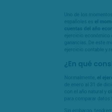
Uno de los momentos 
españoles es
el mome
cuentas del año ec
ejercicio económico 
ganancias. De este m
ejercicio contable y 
¿En qué consi
Normalmente,
el eje
de enero al 31 de dic
con el año natural y
c
para comparar datos 
Sin embargo, tendrem