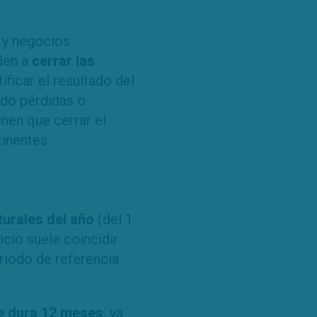
 y negocios
den a
cerrar las
ificar el resultado del
ido pérdidas o
enen que cerrar el
tinentes.
turales del año
(del 1
icio suele coincidir
riodo de referencia
re dura 12 meses
, ya