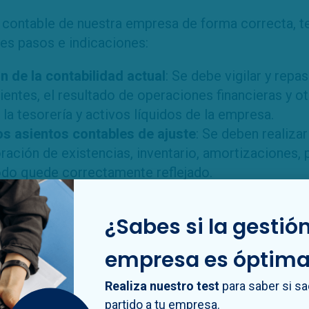
re contable de nuestra empresa de forma correcta, 
tes pasos e indicaciones:
n de la contabilidad actual
: Se debe vigilar y repa
entes, el resultado de operaciones financieras y ot
la tesorería y activos líquidos de la empresa.
os asientos contables de ajuste
: Se deben realizar
ación de existencias, inventario, amortizaciones, 
odo quede correctamente reflejado.
enta de pérdidas y ganancias y del resultado con
érdidas y ganancias para poder calcular y reflejar el 
¿Sabes si la gestión
ico del periodo contable.
zar el asiento de cierre contable
: Se deben saldar 
empresa es óptim
r realizar el asiento de cierre contable. Todas las
Realiza nuestro test
para saber si s
rojar el mismo valor para comprobar que lo hemos
partido a tu empresa.