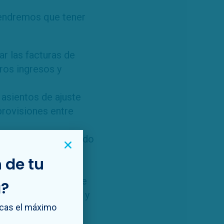
tendremos que tener
sar las facturas de
ros ingresos y
 asientos de ajuste
provisiones entre
table
: Ver el resultado
resultado final del
 de tu
y cuadrar el resto de
a?
 cuentas de pasivos y
acas el máximo
 realizado de forma