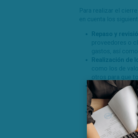
Para realizar el cier
en cuenta los siguien
Repaso y revisió
proveedores o cli
gastos, así como 
Realización de l
como los de valor
otros para que t
Cálculo de la cu
de la cuenta de p
ejercicio económ
Redactar y reali
cuentas para pode
activos deben ar
correcta.