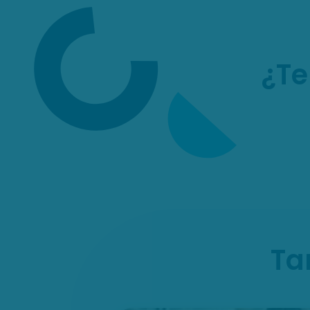
¿Te
Ta