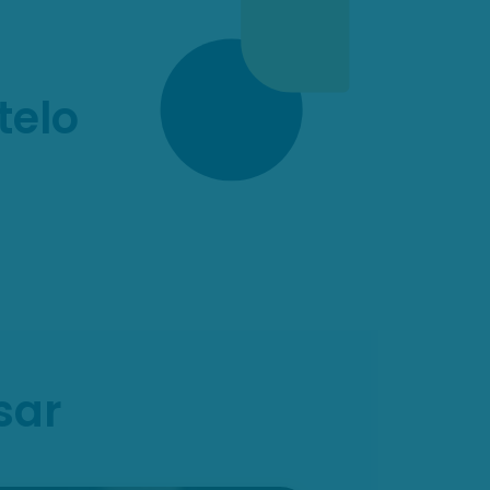
telo
sar