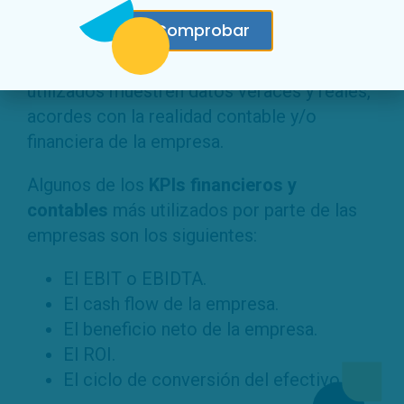
Deben ser una fiel representación de
Comprobar
la realidad de la empresa
:
Es de vital importancia que los KPIs
utilizados muestren datos veraces y reales,
acordes con la realidad contable y/o
financiera de la empresa.
Algunos de los
KPIs financieros y
contables
más utilizados por parte de las
empresas son los siguientes:
El EBIT o EBIDTA.
El cash flow de la empresa.
El beneficio neto de la empresa.
El ROI.
El ciclo de conversión del efectivo.