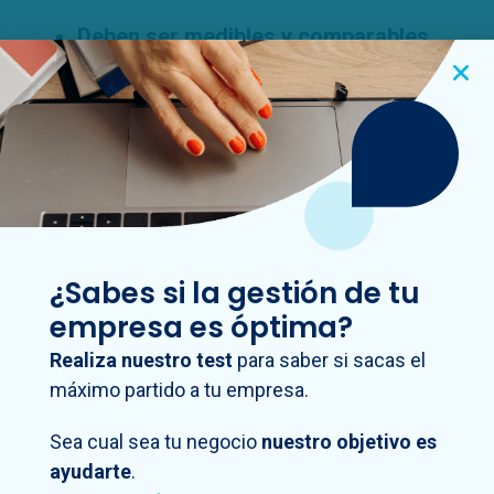
Deben ser medibles y comparables
entre periodos
:
Es muy importante que estos KPIs sean
cuantificables y permitan ser comparados
entre distintos periodos temporales. De
esta manera, podremos conocer mejor si
existe una mejoría o empeoramiento con el
paso del tiempo.
¿Sabes si la gestión de tu
Deben ser fácilmente comprensibles
empresa es óptima?
y accesibles
:
Realiza nuestro test
para saber si sacas el
No sirve de nada contar con un sinfín de
máximo partido a tu empresa.
KPIs que aporten mucha información
relevante y medible, si estos no pueden ser
Sea cual sea tu negocio
nuestro objetivo es
fácilmente interpretados.
ayudarte
.