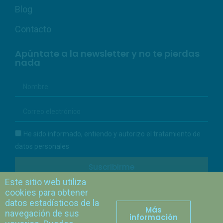
Blog
Contacto
Apúntate a la newsletter y no te pierdas
nada
He sido informado, entiendo y autorizo el tratamiento de
datos personales
Suscribirme
Este sitio web utiliza
cookies para obtener
Protección de datos personales
datos estadísticos de la
Más
navegación de sus
información