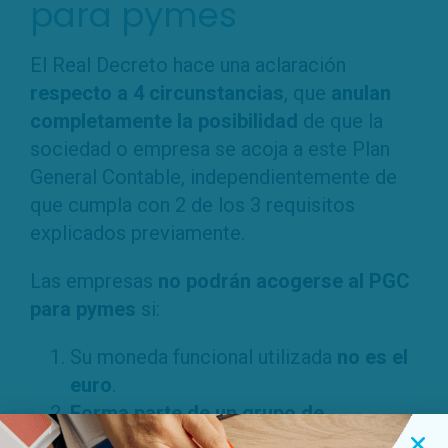
para pymes
El Real Decreto hace una aclaración
respecto a 4 circunstancias
, que
anulan
completamente la posibilidad
de que la
sociedad o empresa se acoja a este Plan
General Contable, independientemente de
que cumpla con 2 de los 3 requisitos
explicados previamente.
Las empresas
no podrán acogerse al PGC
para pymes
si:
Su moneda funcional utilizada
no es el
euro
.
Forma parte de un grupo de
sociedades
que haya formulado o