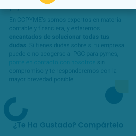
pymes?
En CCPYME’s somos expertos en materia
contable y financiera, y estaremos
encantados de solucionar todas tus
dudas
. Si tienes dudas sobre si tu empresa
puede o no acogerse al PGC para pymes,
ponte en contacto con nosotros
sin
compromiso y te responderemos con la
mayor brevedad posible.
¿Te Ha Gustado? Compártelo