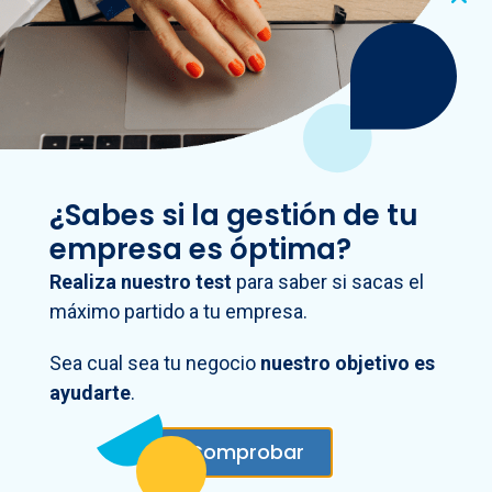
formule
cuentas anuales
consolidadas
.
Ha
emitido valores admitidos a
negociación en mercados regulados
de cualquier país miembro de la UE.
Si son
entidades financieras
cuya
actividad económica consiste en la
¿Sabes si la gestión de tu
captación de fondos del público
empresa es óptima?
asumiendo obligaciones respecto a los
Realiza nuestro test
para saber si sacas el
mismos y las entidades que asuman la
máximo partido a tu empresa.
gestión de los anteriores.
¿Tienes dudas sobre si
Sea cual sea tu negocio
nuestro objetivo es
ayudarte
.
tu empresa puede
Comprobar
acogerse al PGC para