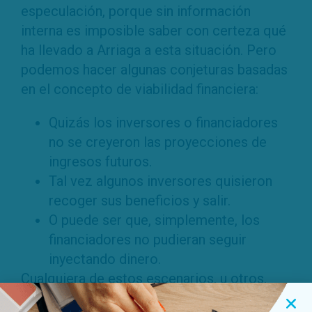
especulación, porque sin información
interna es imposible saber con certeza qué
ha llevado a Arriaga a esta situación. Pero
podemos hacer algunas conjeturas basadas
en el concepto de viabilidad financiera:
Quizás los inversores o financiadores
no se creyeron las proyecciones de
ingresos futuros.
Tal vez algunos inversores quisieron
recoger sus beneficios y salir.
O puede ser que, simplemente, los
financiadores no pudieran seguir
inyectando dinero.
Cualquiera de estos escenarios, u otros,
pueden haber llevado a una situación de