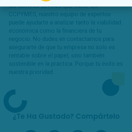
las nóminas del mes que viene. En
CCPYMES, nuestro equipo de expertos
puede ayudarte a analizar tanto la viabilidad
económica como la financiera de tu
negocio. No dudes en contactarnos para
asegurarte de que tu empresa no solo es
rentable sobre el papel, sino también
sostenible en la práctica. Porque tu éxito es
nuestra prioridad.
¿Te Ha Gustado? Compártelo