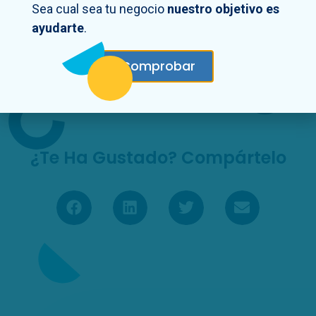
Para gastos de servicios o bienes de
Sea cual sea tu negocio
nuestro objetivo es
autoconsumo
.
ayudarte
.
Operaciones de
importación
de bienes
u operaciones similares.
Comprobar
¿Te Ha Gustado? Compártelo